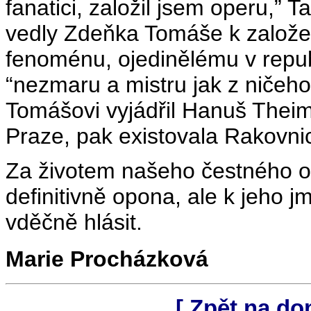
fanatici, založil jsem operu,”
vedly Zdeňka Tomáše k založe
fenoménu, ojedinělému v republ
“nezmaru a mistru jak z ničeho
Tomášovi vyjádřil Hanuš Theim
Praze, pak existovala Rakovnic
Za životem našeho čestného 
definitivně opona, ale k jeho
vděčně hlásit.
Marie Procházková
[ Zpět na d