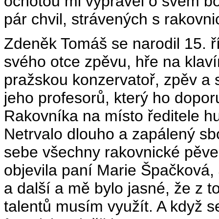
ochotou mi vyprávěl o svém bo
pár chvil, strávených s rakovn
Zdeněk Tomáš se narodil 15. ří
svého otce zpěvu, hře na klav
pražskou konzervatoř, zpěv a s
jeho profesorů, který ho doporu
Rakovníka na místo ředitele hu
Netrvalo dlouho a zapálený sbo
sebe všechny rakovnické pěvec
objevila paní Marie Špačková, 
a další a mě bylo jasné, že z 
talentů musím využít. A když se